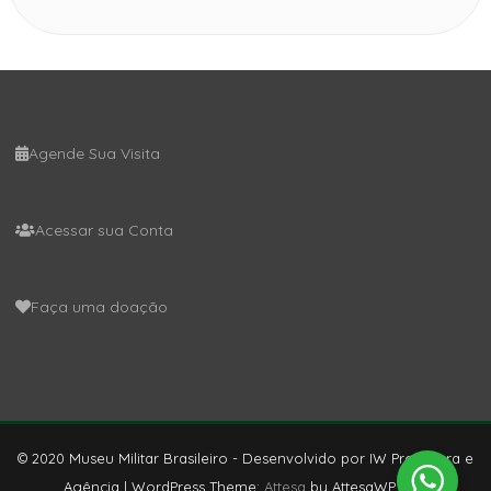
Agende Sua Visita
Acessar sua Conta
Faça uma doação
© 2020 Museu Militar Brasileiro - Desenvolvido por IW Produtora e
Agência
|
WordPress Theme:
Attesa
by AttesaWP.com