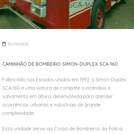
DUPLEX SCA-160
30/01/2025
CAMINHÃO DE BOMBEIRO SIMON-DUPLEX SCA-160
Fabricado nos Estados Unidos em 1992, o Simon-Duplex
SCA-160 é uma viatura de combate a incêndios e
salvamento em altura, desenvolvida para atender
ocorrências urbanas e industriais de grande
complexidade.
Esta unidade serviu ao Corpo de Bombeiros da Polícia