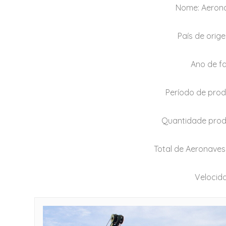
Nome: Aerona
País de orig
Ano de f
Período de prod
Quantidade produ
Total de Aeronaves
Velocid