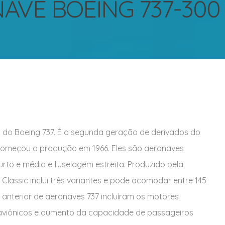
AVE BOEING 737-300 
0 do Boeing 737. É a segunda geração de derivados do
e começou a produção em 1966. Eles são aeronaves
urto e médio e fuselagem estreita. Produzido pela
 Classic inclui três variantes e pode acomodar entre 145
 anterior de aeronaves 737 incluíram os motores
 aviônicos e aumento da capacidade de passageiros