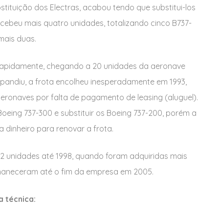
tituição dos Electras, acabou tendo que substitui-los
cebeu mais quatro unidades, totalizando cinco B737-
mais duas.
u rapidamente, chegando a 20 unidades da aeronave
pandiu, a frota encolheu inesperadamente em 1993,
eronaves por falta de pagamento de leasing (aluguel).
oeing 737-300 e substituir os Boeing 737-200, porém a
a dinheiro para renovar a frota.
 2 unidades até 1998, quando foram adquiridas mais
maneceram até o fim da empresa em 2005.
a técnica: