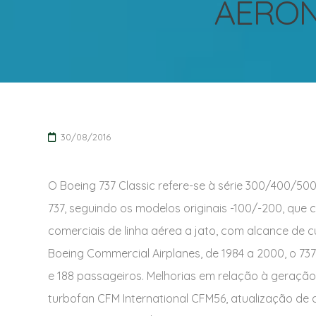
AERON
30/08/2016
O Boeing 737 Classic refere-se à série 300/400/50
737, seguindo os modelos originais -100/-200, qu
comerciais de linha aérea a jato, com alcance de c
Boeing Commercial Airplanes, de 1984 a 2000, o 737
e 188 passageiros. Melhorias em relação à geração
turbofan CFM International CFM56, atualização de