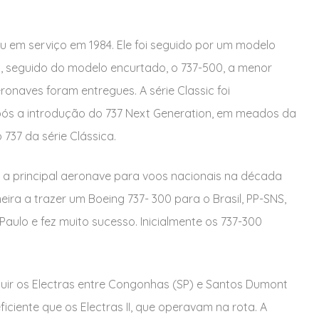
ou em serviço em 1984. Ele foi seguido por um modelo
8, seguido do modelo encurtado, o 737-500, a menor
aeronaves foram entregues. A série Classic foi
ós a introdução do 737 Next Generation, em meados da
737 da série Clássica.
do a principal aeronave para voos nacionais na década
meira a trazer um Boeing 737- 300 para o Brasil, PP-SNS,
o Paulo e fez muito sucesso. Inicialmente os 737-300
uir os Electras entre Congonhas (SP) e Santos Dumont
iciente que os Electras II, que operavam na rota. A