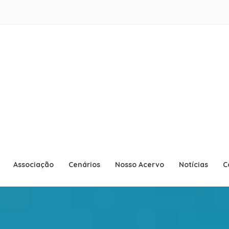
ACMMB
Associação Cultural Museu Militar B
Associação
Cenários
Nosso Acervo
Notícias
C