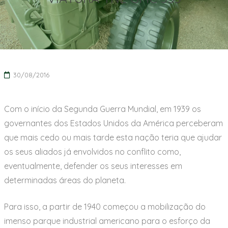
30/08/2016
Com o início da Segunda Guerra Mundial, em 1939 os
governantes dos Estados Unidos da América perceberam
que mais cedo ou mais tarde esta nação teria que ajudar
os seus aliados já envolvidos no conflito como,
eventualmente, defender os seus interesses em
determinadas áreas do planeta.
Para isso, a partir de 1940 começou a mobilização do
imenso parque industrial americano para o esforço da