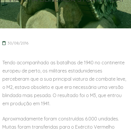
30/08/2016
Tendo acompanhado as batalhas de 1940 no continente
europeu de perto, os militares estadunidenses
perceberam que a sua principal viatura de combate leve,
o M2, estava obsoleto e que era necessária uma versão
blindada mais pesada. O resultado foi o M3, que entrou
em produção em 1941.
Aproximadamente foram construídas 6.000 unidades.
Muitas foram transferidas para o Exército Vermelho