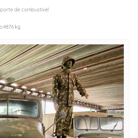
nsporte de combustível
o:4876 kg