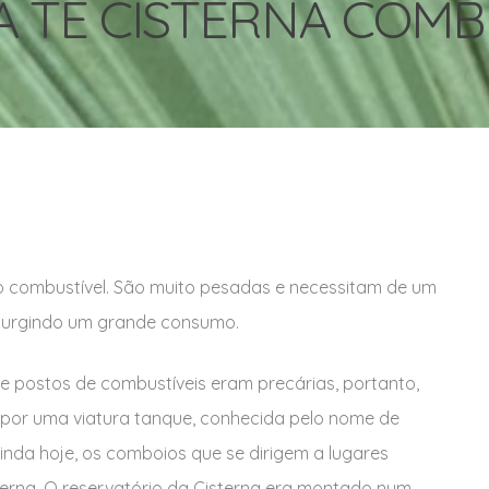
A TE CISTERNA COMB
o combustível. São muito pesadas e necessitam de um
 surgindo um grande consumo.
e postos de combustíveis eram precárias, portanto,
por uma viatura tanque, conhecida pelo nome de
Ainda hoje, os comboios que se dirigem a lugares
rna. O reservatório da Cisterna era montado num