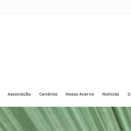
ACMMB
Associação Cultural Museu Militar B
Associação
Cenários
Nosso Acervo
Notícias
C