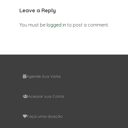
Leave a Reply
You must be
logged in
to post a comment.
Agende Sua Visita
Acessar sua Conta
Faça uma doação